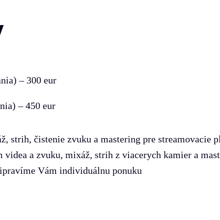
v
nia) – 300 eur
nia) – 450 eur
, strih, čistenie zvuku a mastering pre streamovacie 
m videa a zvuku, mixáž, strih z viacerych kamier a mas
pripravíme Vám individuálnu ponuku