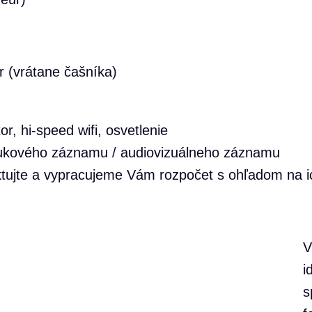
 (vrátane čašníka)
r, hi-speed wifi, osvetlenie
vukového záznamu / audiovizuálneho záznamu
ktujte a vypracujeme Vám rozpočet s ohľadom na i
i
s