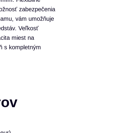
možnosť zabezpečenia
áznamu, vám umožňuje
edstáv. Veľkosť
ita miest na
reň s kompletným
rov
 eur)