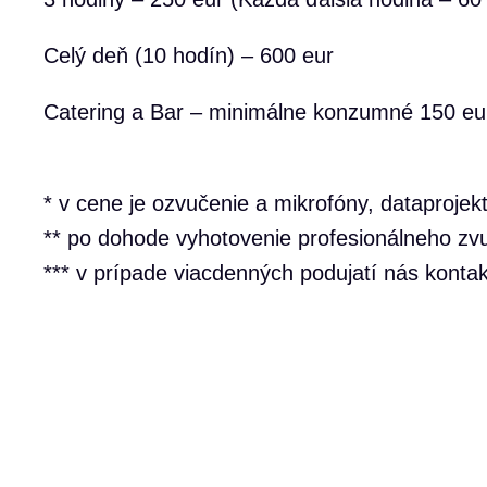
Celý deň (10 hodín) – 600 eur
Catering a Bar – minimálne konzumné 150 eur
* v cene je ozvučenie a mikrofóny, dataprojekto
** po dohode vyhotovenie profesionálneho z
*** v prípade viacdenných podujatí nás konta