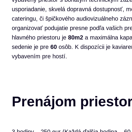
usporiadanie, skvelá dopravná dostupnosť, 
cateringu, či špičkového audiovizuálneho z
organizovať podujatie presne podľa vašich pr
hlavného priestoru je
80m2
a maximálna kapac
sedenie je pre
60
osôb. K dispozícii je kavia
vybavením pre hostí.
Prenájom priesto
3 hodiny – 250 eur (Každá ďalšia hodina – 60