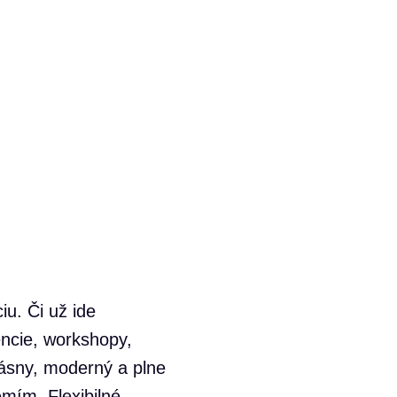
iu. Či už ide
encie, workshopy,
rásny, moderný a plne
mím. Flexibilné