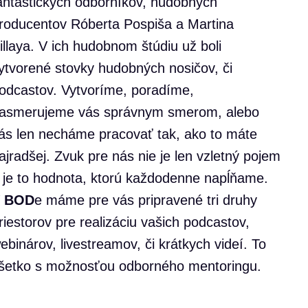
antastických odborníkov, hudobných
roducentov Róberta Pospiša a Martina
illaya. V ich hudobnom štúdiu už boli
ytvorené stovky hudobných nosičov, či
odcastov. Vytvoríme, poradíme,
asmerujeme vás správnym smerom, alebo
ás len necháme pracovať tak, ako to máte
ajradšej. Zvuk pre nás nie je len vzletný pojem
 je to hodnota, ktorú každodenne napĺňame.
V
BOD
e máme pre vás pripravené tri druhy
riestorov pre realizáciu vašich podcastov,
ebinárov, livestreamov, či krátkych videí. To
šetko s možnosťou odborného mentoringu.