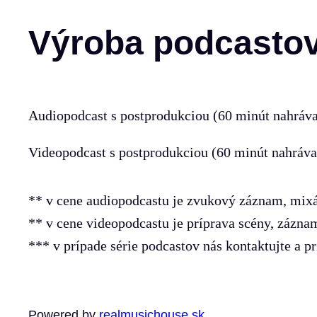
Výroba podcasto
Audiopodcast s postprodukciou (60 minút nahráva
Videopodcast s postprodukciou (60 minút nahráva
** v cene audiopodcastu je zvukový záznam, mixáž
** v cene videopodcastu je príprava scény, zázna
*** v prípade série podcastov nás kontaktujte a 
Powered by
realmusichouse.sk