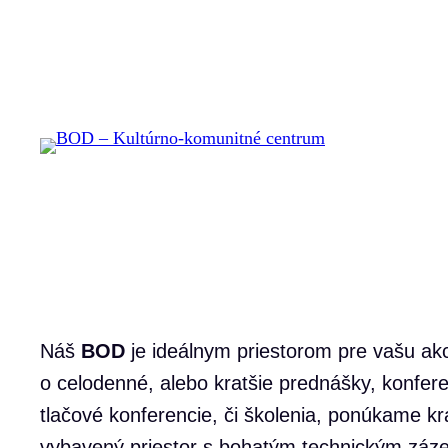
Prejsť
na
obsah
Náš
BOD
je ideálnym priestorom pre vašu akc
o celodenné, alebo kratšie prednášky, konfer
tlačové konferencie, či školenia, ponúkame k
vybavený priestor s bohatým technickým záze