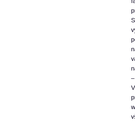
f
p
S
v
p
n
v
n
–
p
w
v